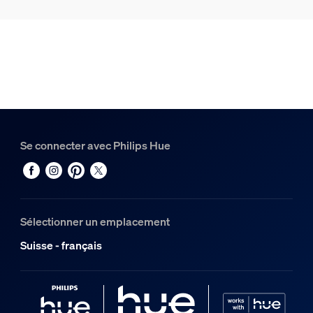
8720169879966
Design et finition
Couleur
Beige
Matériaux
Synthétique
Se connecter avec Philips Hue
Divers
Type
Lampe à poser
Sélectionner un emplacement
Dimensions et poids de l’emballage
Suisse - français
Code barre produit
8720169879966