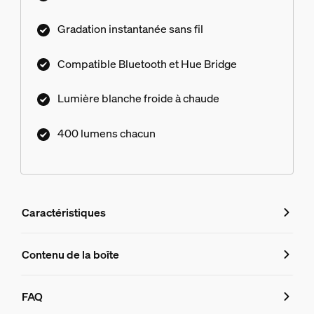
transformateurs¹.
Gradation instantanée sans fil
Compatible Bluetooth et Hue Bridge
Lumière blanche froide à chaude
400 lumens chacun
Caractéristiques
Caractéristiques
Contenu de la boîte
Numéro de produit (EAN/UPC)
FAQ
8719514491588