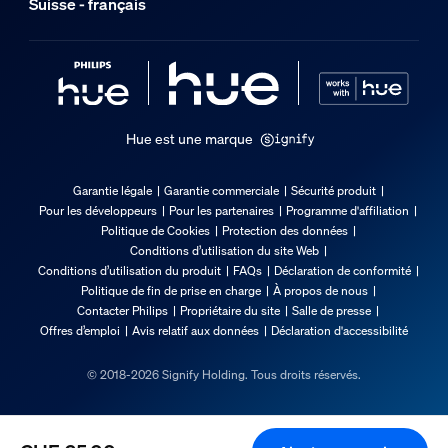
Suisse - français
-20 °C à 45 °C
Options/accessoires inclus
Gradable avec l'application et la télécommande Hue
Oui
Hue est une marque
Garantie
Garantie légale
Garantie commerciale
Sécurité produit
Pour les développeurs
Pour les partenaires
Programme d'affiliation
2 ans
Politique de Cookies
Protection des données
Oui
Conditions d’utilisation du site Web
Conditions d’utilisation du produit
FAQs
Déclaration de conformité
Caractéristiques lumineuses
Politique de fin de prise en charge
À propos de nous
Contacter Philips
Propriétaire du site
Salle de presse
Offres d’emploi
Avis relatif aux données
Déclaration d'accessibilité
Indice de rendu de couleur (IRC)
≥80
© 2018-2026 Signify Holding. Tous droits réservés.
Temp. de couleur
2200-6500 K