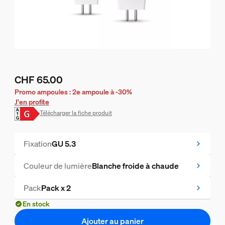
CHF 65.00
Le prix actuel est CHF 65.00
Promo ampoules : 2e ampoule à -30%
J'en profite
Télécharger la fiche produit
Fixation
GU 5.3
Couleur de lumière
Blanche froide à chaude
Pack
Pack x 2
En stock
Ajouter au panier