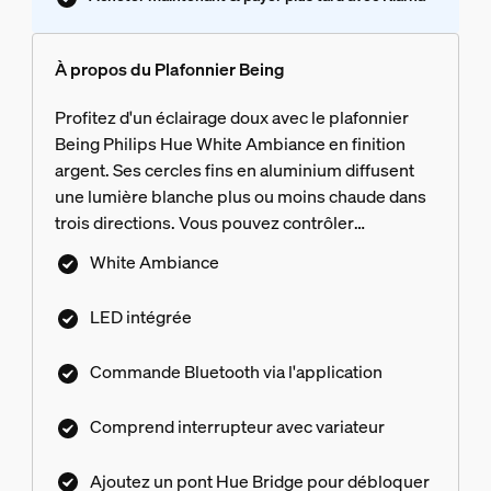
À propos du Plafonnier Being
Profitez d'un éclairage doux avec le plafonnier
Being Philips Hue White Ambiance en finition
argent. Ses cercles fins en aluminium diffusent
une lumière blanche plus ou moins chaude dans
trois directions. Vous pouvez contrôler
instantanément la luminosité via son Hue
White Ambiance
Dimmer switch ou par connexion Bluetooth. Pour
accéder à d'autres fonctionnalités intelligentes,
LED intégrée
associez-lui un Hue Bridge.
Commande Bluetooth via l'application
Comprend interrupteur avec variateur
Ajoutez un pont Hue Bridge pour débloquer