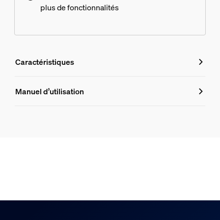
plus de fonctionnalités
Caractéristiques
Caractéristiques
Manuel d’utilisation
Numéro de produit (EAN/UPC)
8719514341111
Design et finition
Couleur
Aluminium
Matériaux
Métal, Plastique