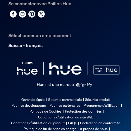
Se connecter avec Philips Hue
Durée de vie
Durée de vie nominale
25'000
Sélectionner un emplacement
Options/accessoires inclus
Suisse - français
4 recettes lumineuses
Oui
Piles fournies
Oui
Hue est une marque
Effet de lumière diffuse
Oui
Garantie légale
Garantie commerciale
Sécurité produit
Pour les développeurs
Pour les partenaires
Programme d'affiliation
Gradable avec l'application et la télécommande Hue
Politique de Cookies
Protection des données
Oui
Conditions d’utilisation du site Web
Intensité variable avec télécommande
Conditions d’utilisation du produit
FAQs
Déclaration de conformité
Politique de fin de prise en charge
À propos de nous
Oui