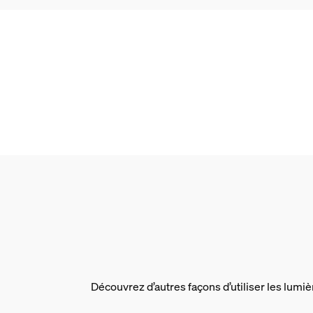
Divers
Conçu spécialement pour
Jardin, Patio
Type
Borne/lampadaire
Dimensions et poids de
Code barre produit
8718696170502
Poids net
1.58 kg
Poids brut
1.83 kg
Découvrez d’autres façons d’utiliser les lumiè
Hauteur
456 mm