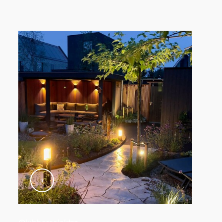
 produit
@lubberselektro