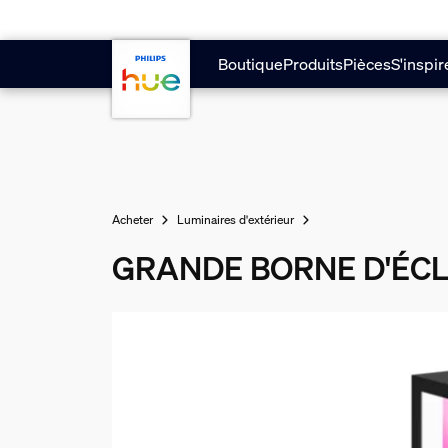
Aller au contenu principal
Boutique
Produits
Pièces
S'inspir
Acheter
Luminaires d'extérieur
GRANDE BORNE D'ÉCL