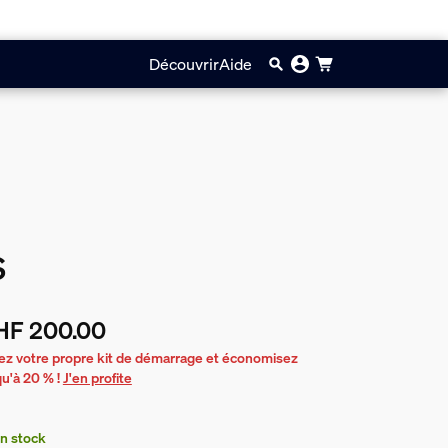
Découvrir
Aide
S
HF 200.00
prix actuel est CHF 200.00
ez votre propre kit de démarrage et économisez
qu'à 20 % !
J'en profite
n stock