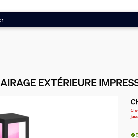
er
AIRAGE EXTÉRIEURE IMPRES
C
Le 
Cré
jus
E