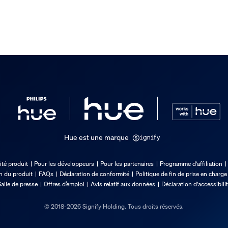
xion Internet pour utiliser le k
ules de mon kit de démarrage B
clus
Hue est une marque
ité produit
Pour les développeurs
Pour les partenaires
Programme d'affiliation
on du produit
FAQs
Déclaration de conformité
Politique de fin de prise en charge
alle de presse
Offres d’emploi
Avis relatif aux données
Déclaration d'accessibili
de Hue
© 2018-2026 Signify Holding. Tous droits réservés.