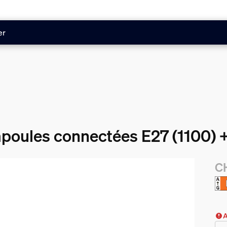
er
mpoules connectées E27 (1100) 
C
Le 
A