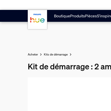
Aller au contenu principal
Boutique
Produits
Pièces
S'inspir
Acheter
Kits de démarrage
Kit de démarrage : 2 a