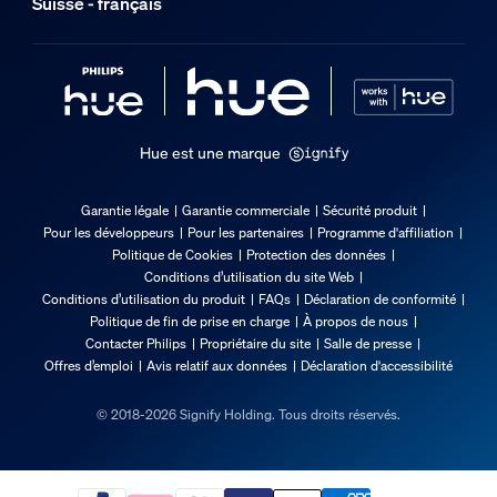
Suisse - français
50'000
Plage de température ambiante
-20 à +45 °C
Durée de vie nominale
25'000
Hue est une marque
Environnement
Garantie légale
Garantie commerciale
Sécurité produit
Pour les développeurs
Pour les partenaires
Programme d'affiliation
Humidité fonctionnement
Politique de Cookies
Protection des données
5 %<H<95 % (sans condensation)
Conditions d’utilisation du site Web
Conditions d’utilisation du produit
FAQs
Déclaration de conformité
Température de fonctionnement
Politique de fin de prise en charge
À propos de nous
-20 °C à 45 °C
Contacter Philips
Propriétaire du site
Salle de presse
Offres d’emploi
Avis relatif aux données
Déclaration d'accessibilité
Options/accessoires inclus
© 2018-2026 Signify Holding. Tous droits réservés.
Piles fournies
Non