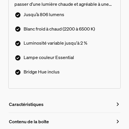
passer d'une lumière chaude et agréable à une
lumière blanche et froide. Créez l'ambiance
Jusqu’à 806 lumens
parfaite avec une gradation fluide, des millions de
couleurs et une bibliothèque de scénarios de
Blanc froid à chaud (2200 à 6500 K)
lumière conçus par nos experts, ou
personnalisez-les ! Connectez-vous au Hue
Luminosité variable jusqu'à 2 %
Bridge inclus pour profiter d’une multitude de
fonctionnalités. Commandez à l'aide de votre
Lampe couleur Essential
voix, de l'application ou de n'importe quel
accessoire connecté.
Bridge Hue inclus
Caractéristiques
Caractéristiques
Contenu de la boîte