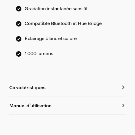
Gradation instantanée sans fil
Compatible Bluetooth et Hue Bridge
Éclairage blanc et coloré
1 000 lumens
Caractéristiques
Caractéristiques
Manuel d’utilisation
Numéro de produit (EAN/UPC)
8720169264151