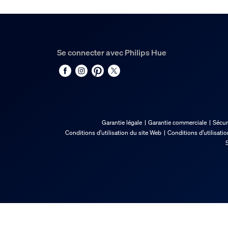
Longueur
36.5 mm
Largeur
Se connecter avec Philips Hue
426.5 mm
Code 12NC
929003823701
Dimensions et poids du
Garantie légale
Garantie commerciale
Sécur
Conditions d’utilisation du site Web
Conditions d’utilisati
Longueur totale
S
421 mm
Entretien
Garantie
2 ans