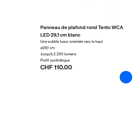
Divers
Conçu spécialement pour
Panneau de plafond rond Tento WCA
Fonctionnel
LED 29,1 cm blanc
Type
Une subtile lueur orientée vers le haut
Plafonniers
⌀29,1 cm
Jusqu’à 2 250 lumens
Dimensions et poids de
Profil synthétique
CHF 110.00
Code barre produit
8720169331037
Poids net
1.08 kg
Poids brut
1.29 kg
Hauteur
431.5 mm