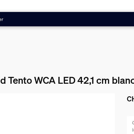
er
nd Tento WCA LED 42,1 cm blan
C
Le 