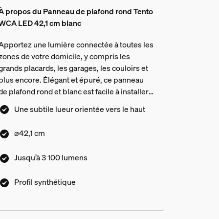
À propos du Panneau de plafond rond Tento
WCA LED 42,1 cm blanc
Apportez une lumière connectée à toutes les
zones de votre domicile, y compris les
grands placards, les garages, les couloirs et
plus encore. Élégant et épuré, ce panneau
de plafond rond et blanc est facile à installer
et rehaussera toutes les pièces.
Une subtile lueur orientée vers le haut
⌀42,1 cm
Jusqu’à 3 100 lumens
Profil synthétique