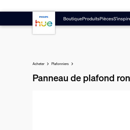
Aller au contenu principal
Boutique
Produits
Pièces
S'inspir
Acheter
Plafonniers
Panneau de plafond ro