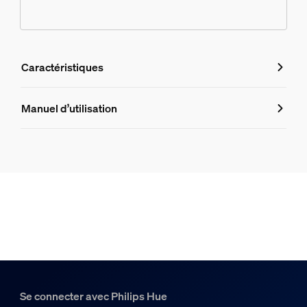
Caractéristiques
Caractéristiques
Manuel d’utilisation
Numéro de produit (EAN/UPC)
8720169277731
Design et finition
Couleur
Blanc
Matériaux
Synthétique
Se connecter avec Philips Hue
Durée de vie