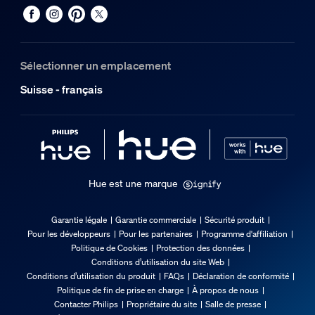
Durée de vie nominale
25'000
Sélectionner un emplacement
Options/accessoires inclus
Suisse - français
Gradable avec l'application et la télécommande Hue
Oui
LED intégrée
Oui
Hue est une marque
Caractéristiques lumineuses
Garantie légale
Garantie commerciale
Sécurité produit
Pour les développeurs
Pour les partenaires
Programme d'affiliation
Indice de rendu de couleur (IRC)
Politique de Cookies
Protection des données
>80
Conditions d’utilisation du site Web
Conditions d’utilisation du produit
FAQs
Déclaration de conformité
Temp. de couleur
Politique de fin de prise en charge
À propos de nous
2000-6500 K
Contacter Philips
Propriétaire du site
Salle de presse