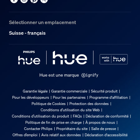
Dimensions et poids de l’emballage
Code barre produit
Sélectionner un emplacement
8720169339651
Suisse - français
Poids net
0.85 kg
Poids brut
1.12 kg
Hauteur
Hue est une marque
141 mm
Longueur
Garantie légale
Garantie commerciale
Sécurité produit
185 mm
Pour les développeurs
Pour les partenaires
Programme d'affiliation
Politique de Cookies
Protection des données
Largeur
Conditions d’utilisation du site Web
145 mm
Conditions d’utilisation du produit
FAQs
Déclaration de conformité
Politique de fin de prise en charge
À propos de nous
Code 12NC
Contacter Philips
Propriétaire du site
Salle de presse
929003837601
Offres d’emploi
Avis relatif aux données
Déclaration d'accessibilité