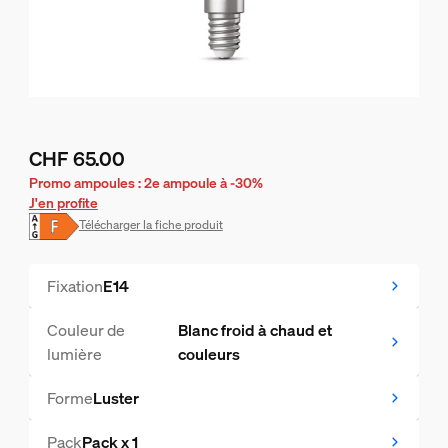
CHF 65.00
Le prix actuel est CHF 65.00
Promo ampoules : 2e ampoule à -30%
J'en profite
Télécharger la fiche produit
Fixation
E14
Couleur de
Blanc froid à chaud et
lumière
couleurs
Forme
Luster
Pack
Pack x 1