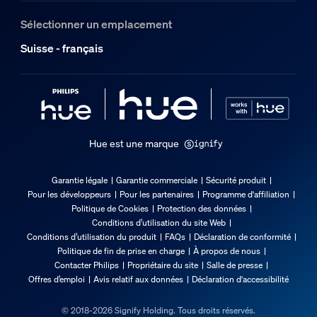
5 %<H<95 % (sans condensation)
Sélectionner un emplacement
Quelle est la portée d'une configuratio
Température de fonctionnement
Suisse - français
-20 °C à 45 °C
Options/accessoires inclus
Gradable avec l'application et la télécommande Hue
Oui
Hue est une marque
Garantie
Garantie légale
Garantie commerciale
Sécurité produit
Pour les développeurs
Pour les partenaires
Programme d'affiliation
2 ans
Politique de Cookies
Protection des données
Oui
Conditions d’utilisation du site Web
Conditions d’utilisation du produit
FAQs
Déclaration de conformité
Caractéristiques lumineuses
Politique de fin de prise en charge
À propos de nous
Contacter Philips
Propriétaire du site
Salle de presse
Offres d’emploi
Avis relatif aux données
Déclaration d'accessibilité
Indice de rendu de couleur (IRC)
≥80
© 2018-2026 Signify Holding. Tous droits réservés.