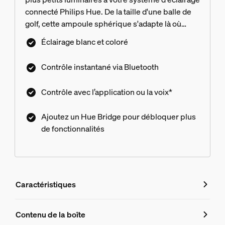
connecté Philips Hue. De la taille d'une balle de
golf, cette ampoule sphérique s'adapte là où
d'autres ampoules E14 plus longues ne le
Éclairage blanc et coloré
peuvent pas. Disponible en White, White
Ambiance, ou White & Color Ambiance, cette
Contrôle instantané via Bluetooth
ampoule sphérique apporte des millions de
nuances de lumière blanche ou colorée à
Contrôle avec l’application ou la voix*
n'importe quelle pièce de votre maison.
Ajoutez un Hue Bridge pour débloquer plus
de fonctionnalités
Caractéristiques
Caractéristiques
Contenu de la boîte