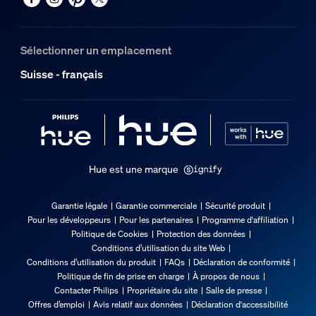
Durée de vie nominale
25'000
Sélectionner un emplacement
Options/accessoires inclus
Suisse - français
Gradable avec l'application et la télécommande Hue
Oui
LED intégrée
Non
Hue est une marque
Caractéristiques lumineuses
Garantie légale
Garantie commerciale
Sécurité produit
Pour les développeurs
Pour les partenaires
Programme d'affiliation
Angle faisc.
Politique de Cookies
Protection des données
40
Conditions d’utilisation du site Web
Conditions d’utilisation du produit
FAQs
Déclaration de conformité
Indice de rendu de couleur (IRC)
Politique de fin de prise en charge
À propos de nous
≥80
Contacter Philips
Propriétaire du site
Salle de presse
Offres d’emploi
Avis relatif aux données
Déclaration d'accessibilité
Temp. de couleur