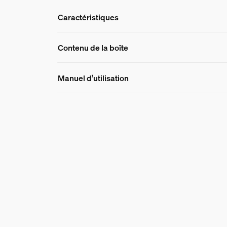
Caractéristiques
Caractéristique
Contenu de la boîte
Manuel d’utilisation
Numéro de produit (EAN/UPC)
8721103103437
Design et finition
Couleur
Blanc
Couleur(s)
Multi Color
Matériaux
Silicone