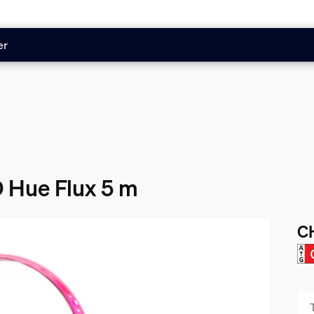
er
 Hue Flux 5 m
C
Le 