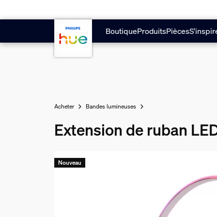
Aller au contenu principal
Boutique
Produits
Pièces
S'inspir
Acheter
Bandes lumineuses
Extension de ruban LED
Nouveau