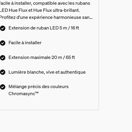
facile à installer, compatible avec les rubans
LED Hue Flux et Hue Flux ultra-brillant.
Profitez d'une expérience harmonieuse sans
compromettre l'ambiance ni la qualité de
Extension de ruban LED 5 m / 16 ft
l'éclairage. Ajoutez des dégradés de
couleurs riches et une lumière blanche, vive
Facile à installer
et authentique à un plus grand nombre de
pièces de votre maison. La technologie
Extension maximale 20 m / 65 ft
Chromasync™ garantit un mélange précis
des couleurs pour un rendu impeccable de la
Lumière blanche, vive et authentique
lumière.
Mélange précis des couleurs
Chromasync™