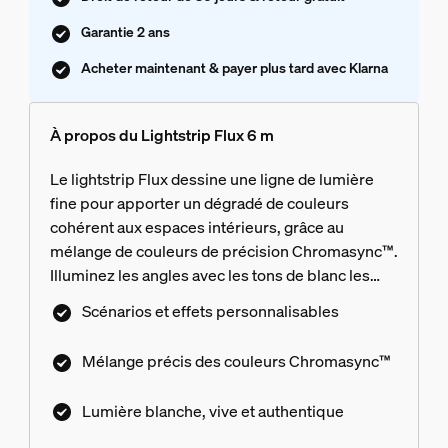
Garantie 2 ans
Acheter maintenant & payer plus tard avec Klarna
À propos du Lightstrip Flux 6 m
Le lightstrip Flux dessine une ligne de lumière
fine pour apporter un dégradé de couleurs
cohérent aux espaces intérieurs, grâce au
mélange de couleurs de précision Chromasync™.
Illuminez les angles avec les tons de blanc les
plus purs, grâce à des LED blanches et
Scénarios et effets personnalisables
chaleureuses dédiées. Utilisez le lightstrip Flux
derrière les meubles de télévision, autour des
Mélange précis des couleurs Chromasync™
angles de lit et le long des bibliothèques pour
ajouter une lumière douce et indirecte qui
Lumière blanche, vive et authentique
s'accorde avec toutes les humeurs. Profitez d'une
installation flexible : coupez, réutilisez et