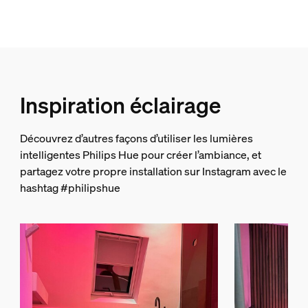
Couleur(s)
Multi Color
Matériaux
Silicone
Durée de vie
Inspiration éclairage
Durée de vie nominale
Découvrez d’autres façons d’utiliser les lumières
25'000
intelligentes Philips Hue pour créer l’ambiance, et
Environnement
partagez votre propre installation sur Instagram avec le
hashtag #philipshue
Humidité fonctionnement
0 % <H<80 % (sans condensation)
Température de fonctionnement
-20 °C à 40 °C
Options/accessoires inclus