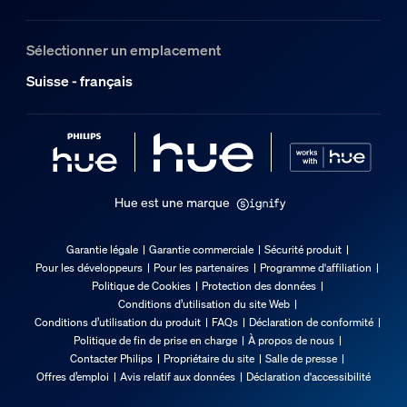
Oui
Tension entrée
Sélectionner un emplacement
220V-240V
Suisse - français
Longueur
6'000 mm
Divers
Type
Hue est une marque
Rubans Lumineux
Garantie légale
Garantie commerciale
Sécurité produit
Dimensions et poids de l’emballage
Pour les développeurs
Pour les partenaires
Programme d'affiliation
Politique de Cookies
Protection des données
Conditions d’utilisation du site Web
Code barre produit
Conditions d’utilisation du produit
FAQs
Déclaration de conformité
8721103088116
Politique de fin de prise en charge
À propos de nous
Contacter Philips
Propriétaire du site
Salle de presse
Poids net
Offres d’emploi
Avis relatif aux données
Déclaration d'accessibilité
0.67 kg