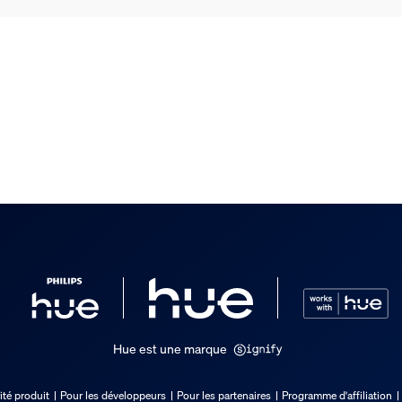
clus
Hue est une marque
ité produit
Pour les développeurs
Pour les partenaires
Programme d'affiliation