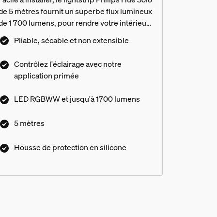
de 5 mètres fournit un superbe flux lumineux
de 1 700 lumens, pour rendre votre intérieur
plus lumineux. Éclairé par des LED RGBWW,
Pliable, sécable et non extensible
ce lightstrip crée une couleur pure et une
lumière blanche pure. Il a été conçu dans un
Contrôlez l'éclairage avec notre
souci de sécurité. Il vous permet d'interagir
application primée
confortablement avec le lightstrip. Chaque
lightstrip Philips Hue est accompagné d'une
LED RGBWW et jusqu'à 1700 lumens
garantie de 2 ans.
5 mètres
Housse de protection en silicone