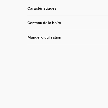
Caractéristiques
Caractéristique
Contenu de la boîte
Manuel d’utilisation
Numéro de produit (EAN/UPC)
8720169326699
Design et finition
Couleur
Blanc
Couleur(s)
Multi Color
Matériaux
Silicone