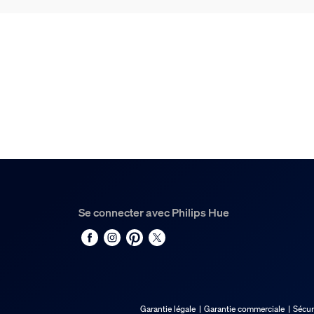
Durée de vie
Durée de vie nominale
25'000
Environnement
Humidité fonctionnement
0 % <H<80 % (sans condensation)
Température de fonctionnement
-20 °C à 40 °C
Se connecter avec Philips Hue
Options/accessoires in
Variation des couleurs (LED)
Oui
Intensité réglable
Garantie légale
Garantie commerciale
Sécur