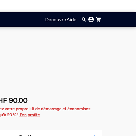
Découvrir
Aide
HF 90.00
prix actuel est CHF 90.00
ez votre propre kit de démarrage et économisez
qu'à 20 % !
J'en profite