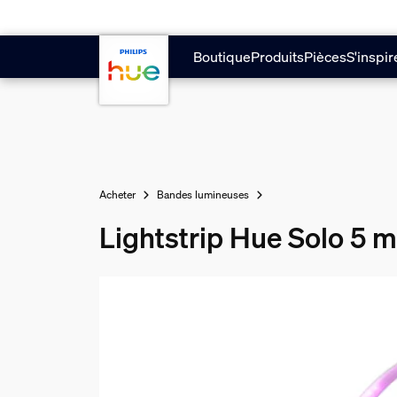
Aller au contenu principal
Boutique
Produits
Pièces
S'inspir
Acheter
Bandes lumineuses
Lightstrip Hue Solo 5 m