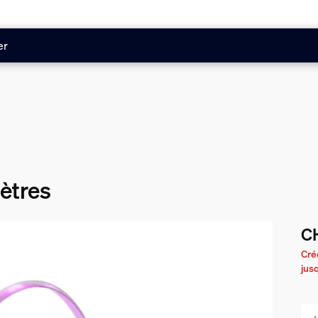
er
ètres
C
Le 
Cré
jus