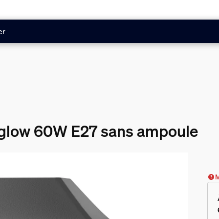
er
nglow 60W E27 sans ampoule
M