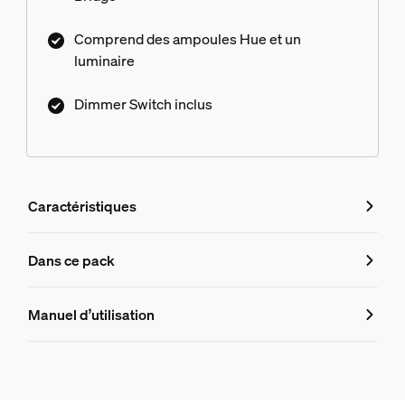
Comprend des ampoules Hue et un
luminaire
Dimmer Switch inclus
Caractéristiques
Caractéristiques
Dans ce pack
Numéro de produit (EAN/UPC)
Manuel d’utilisation
8719514874497
Informations produit