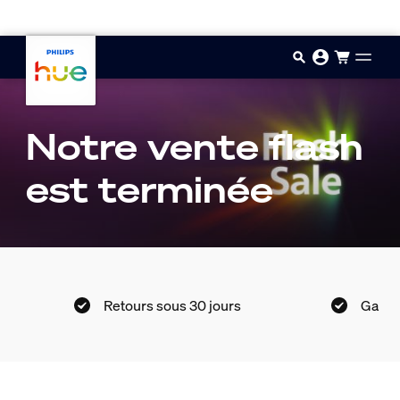
Aller au contenu principal
Notre vente flash
est terminée
Retours sous 30 jours
Garant