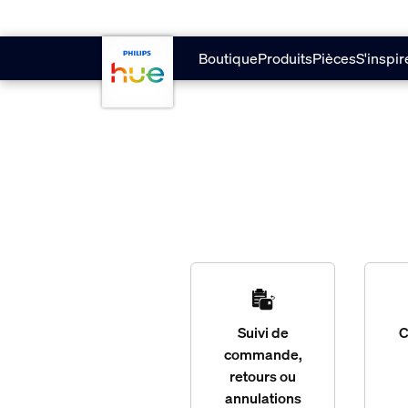
Aller au contenu principal
Boutique
Produits
Pièces
S'inspir
Suivi de
commande,
retours ou
annulations