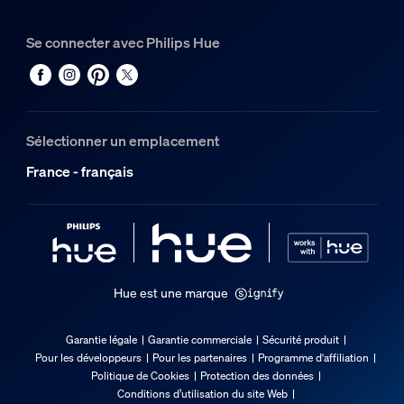
Garantie
Se connecter avec Philips Hue
2 ans
Oui
Dimensions et poids de l’emballage
Sélectionner un emplacement
Code barre produit
France - français
8719514433625
Poids net
0,4 kg
Poids brut
0,88 kg
Hue est une marque
Hauteur
140 mm
Garantie légale
Garantie commerciale
Sécurité produit
Longueur
Pour les développeurs
Pour les partenaires
Programme d'affiliation
Politique de Cookies
Protection des données
281 mm
Conditions d’utilisation du site Web