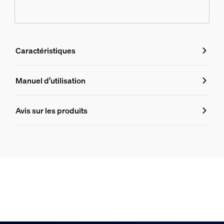
Caractéristiques
Caractéristiques
Manuel d’utilisation
Numéro de produit (EAN/UPC)
Avis sur les produits
8719514433625
Design et finition
Couleur
Blanc
Matériaux
Aluminium