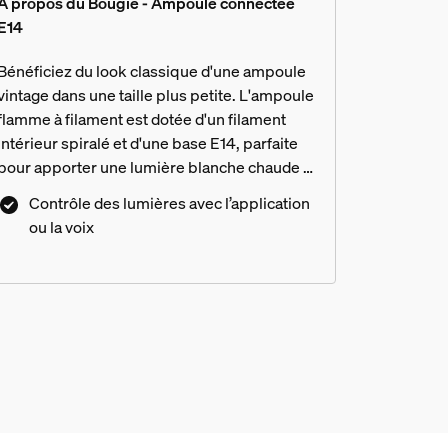
À propos du Bougie - Ampoule connectée
E14
Bénéficiez du look classique d'une ampoule
vintage dans une taille plus petite. L'ampoule
flamme à filament est dotée d'un filament
intérieur spiralé et d'une base E14, parfaite
pour apporter une lumière blanche chaude à
froide aux petits luminaires, offrant un style
Contrôle des lumières avec l’application
vintage avec une touche moderne.
ou la voix
andescence traditionnelles ?
filament Philips Hue ?