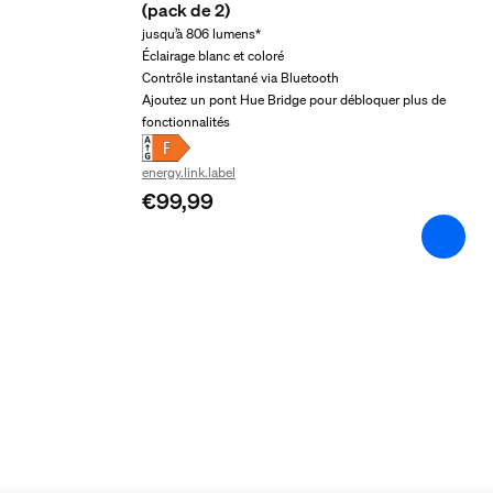
(pack de 2)
jusqu’à 806 lumens*
2 ans
Éclairage blanc et coloré
Oui
Contrôle instantané via Bluetooth
Ajoutez un pont Hue Bridge pour débloquer plus de
Caractéristiques lumin
fonctionnalités
energy.link.label
Indice de rendu de couleur (IRC)
€99,99
≥80
Temp. de couleur
2200-4500 K
Dimensions et poids de
Code barre produit
8719514411807
Poids net
0,03 kg