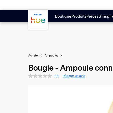
Aller au contenu principal
Boutique
Produits
Pièces
S'inspir
Acheter
Ampoules
Bougie - Ampoule conn
(0)
Rédiger un avis