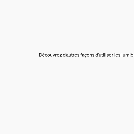
Poids brut
0,07 kg
Hauteur
174 mm
Longueur
55 mm
Largeur
Découvrez d’autres façons d’utiliser les lumiè
72 mm
Code 12NC
929003145201
Informations figurant s
EAN
8719514411807
Consommation électri