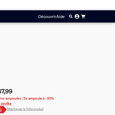
Découvrir
Aide
7,99
prix actuel est €47,99
mo ampoules : 2e ampoule à -30%
 profite
Télécharger la fiche produit