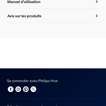
Manuel d’utilisation
8719514875968
Informations produit
Avis sur les produits
Hue White and Color Ambiance Gradient Lightstrip Ambia
1
Hue Bridge Pro
1
Se connecter avec Philips Hue