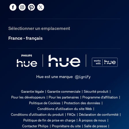
Poids brut
0,06 kg
Hauteur
140 mm
Sélectionner un emplacement
Longueur
France - français
88 mm
Largeur
45 mm
Code 12NC
929004296901
Hue est une marque
Informations figurant sur l'emballage
Garantie légale
Garantie commerciale
Sécurité produit
Pour les développeurs
Pour les partenaires
Programme d'affiliation
EAN
Politique de Cookies
Protection des données
8721103111876
Conditions d’utilisation du site Web
Conditions d’utilisation du produit
FAQs
Déclaration de conformité
Consommation électrique
Politique de fin de prise en charge
À propos de nous
Contacter Philips
Propriétaire du site
Salle de presse