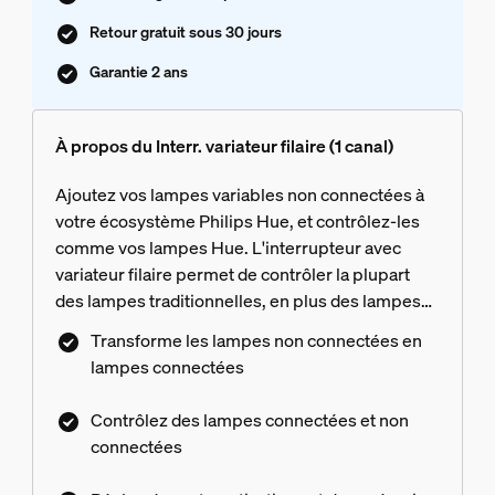
Retour gratuit sous 30 jours
Garantie 2 ans
À propos du Interr. variateur filaire (1 canal)
Ajoutez vos lampes variables non connectées à
votre écosystème Philips Hue, et contrôlez-les
comme vos lampes Hue. L'interrupteur avec
variateur filaire permet de contrôler la plupart
des lampes traditionnelles, en plus des lampes
Hue existantes. Inutile de remplacer vos lustres
Transforme les lampes non connectées en
anciens ou vos luminaires design. Transformez
lampes connectées
vos lampes adorées en lampes connectées !
Vous pourrez gérer vos lampes dans l'application
Contrôlez des lampes connectées et non
Hue, avec un assistant vocal ou directement
connectées
depuis l'interrupteur. Automatisez selon vos
routines quotidiennes et ajoutez des lampes