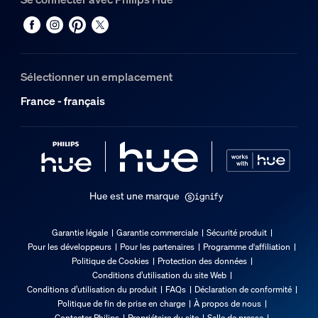
Poids net
0,54 kg
Hauteur totale
130 mm
Sélectionner un emplacement
Longueur totale
112 mm
France - français
Largeur totale
112 mm
Entretien
Hue est une marque
Garantie
2 ans
Garantie légale
Garantie commerciale
Sécurité produit
Pour les développeurs
Pour les partenaires
Programme d'affiliation
Compatibilités
Politique de Cookies
Protection des données
Conditions d’utilisation du site Web
Compatible avec la fonction Effets
Conditions d’utilisation du produit
FAQs
Déclaration de conformité
Politique de fin de prise en charge
À propos de nous
Yes
Contacter Philips
Propriétaire du site
Salle de presse