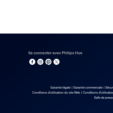
50 000
Durée de vie nominale
25 000
Environnement
Humidité fonctionnement
5 %<H<95 % (sans condensation)
Se connecter avec Philips Hue
Température de fonctionnement
-20 °C à 45 °C
Options/accessoires in
Garantie légale
Garantie commerciale
Sécur
Gradable avec l'application et la télécomman
Conditions d’utilisation du site Web
Conditions d’utilisati
Oui
Salle de press
Garantie