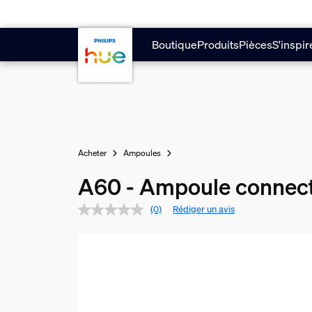
Aller au contenu principal
Boutique
Produits
Pièces
S'inspir
Acheter
Ampoules
A60 - Ampoule connect
(0)
Rédiger un avis