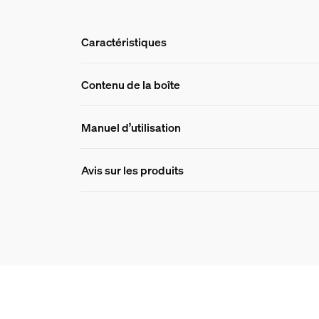
Caractéristiques
Caractéristique
Contenu de la boîte
Manuel d’utilisation
Numéro de produit (EAN/UPC)
8719514329881
Avis sur les produits
Dimensions de l'ampou
Dimensions (LxHxP)
61x110
Durée de vie
Nombre de cycles d'allumage