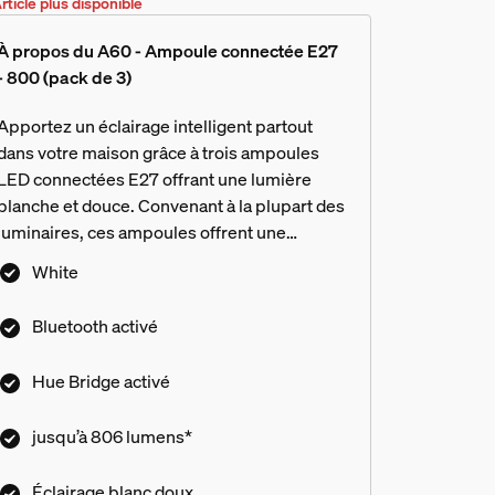
rticle plus disponible
À propos du A60 - Ampoule connectée E27
- 800 (pack de 3)
Apportez un éclairage intelligent partout
dans votre maison grâce à trois ampoules
LED connectées E27 offrant une lumière
blanche et douce. Convenant à la plupart des
luminaires, ces ampoules offrent une
gradation sans fil instantanée.
White
Bluetooth activé
Hue Bridge activé
jusqu’à 806 lumens*
Éclairage blanc doux