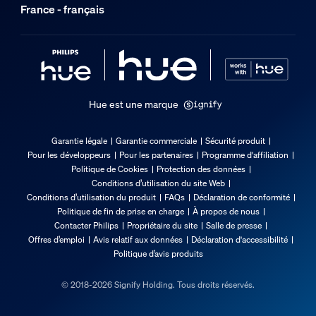
France - français
Code barre produit
8719514291270
Poids net
0,53 kg
Poids brut
Hue est une marque
0,99 kg
Hauteur
Garantie légale
Garantie commerciale
Sécurité produit
14 cm
Pour les développeurs
Pour les partenaires
Programme d'affiliation
Politique de Cookies
Protection des données
Longueur
Conditions d’utilisation du site Web
17,6 cm
Conditions d’utilisation du produit
FAQs
Déclaration de conformité
Politique de fin de prise en charge
À propos de nous
Largeur
Contacter Philips
Propriétaire du site
Salle de presse
21,9 cm
Offres d’emploi
Avis relatif aux données
Déclaration d'accessibilité
Code 12NC
Politique d’avis produits
929002468405
© 2018-2026 Signify Holding. Tous droits réservés.
Informations figurant sur l'emballage