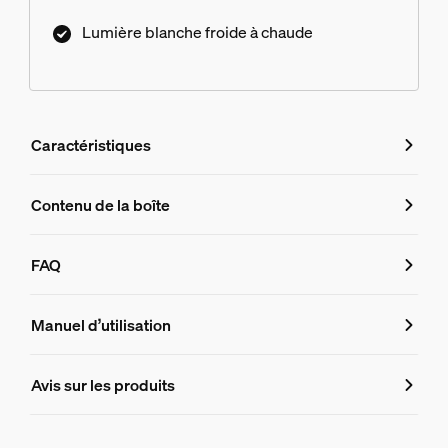
Lumière blanche froide à chaude
Caractéristiques
Caractéristiques
Contenu de la boîte
Numéro de produit (EAN/UPC)
FAQ
8719514291270
FAQ
Dimensions de l'ampoule
Manuel d’utilisation
Dimensions (LxHxP)
Avis sur les produits
Puis-je contrôler mon kit de démarrage 
60x110
Durée de vie