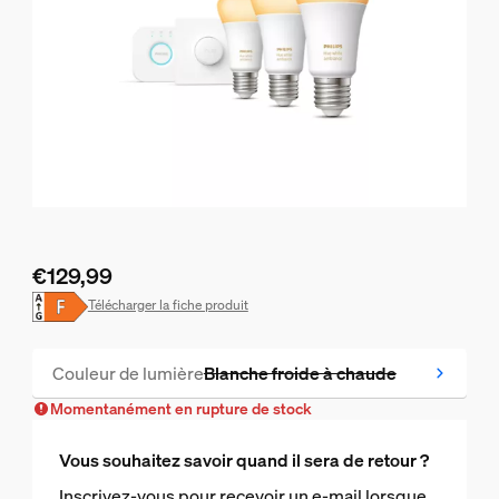
€129,99
Le prix actuel est €129,99
Télécharger la fiche produit
Couleur de lumière
Blanche froide à chaude
Temporairement en rupture de stock
Momentanément en rupture de stock
Vous souhaitez savoir quand il sera de retour ?
Inscrivez-vous pour recevoir un e-mail lorsque