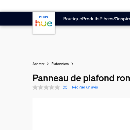
Aller au contenu principal
Boutique
Produits
Pièces
S'inspir
Acheter
Plafonniers
Panneau de plafond ro
(0)
Rédiger un avis