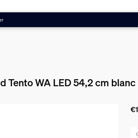
er
nd Tento WA LED 54,2 cm blanc
€1
Le 