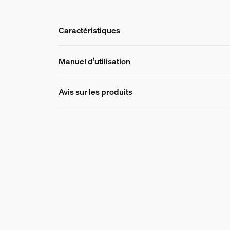
Caractéristiques
Caractéristique
Manuel d’utilisation
Avis sur les produits
Numéro de produit (EAN/UPC)
8720169330795
Design et finition
Couleur
Blanc
Matériaux
Synthétique
Durée de vie