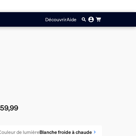
Découvrir
Aide
59,99
prix actuel est €159,99
Couleur de lumière
Blanche froide à chaude