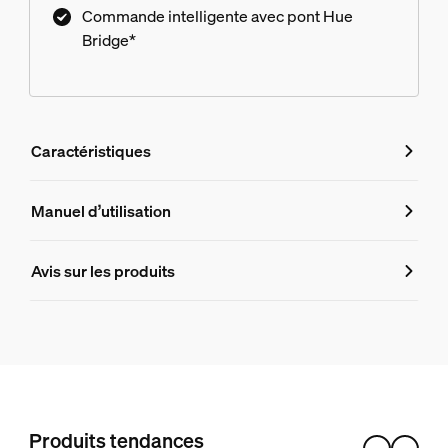
Commande intelligente avec pont Hue
Bridge*
Caractéristiques
Caractéristiques
Manuel d’utilisation
Numéro de produit (EAN/UPC)
Avis sur les produits
8718696176542
Design et finition
Couleur
Blanc
Matériaux
Produits tendances