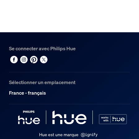
Temp. de couleur
2200-6500 K
Divers
Conçu spécialement pour
Salle de bain
Se connecter avec Philips Hue
Style
Moderne
Type
Plafonniers
Sélectionner un emplacement
France - français
Dimensions et poids de l’emballage
Code barre produit
8718696176542
Poids net
Hue est une marque
3,19 kg