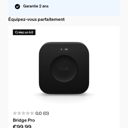
Garantie 2 ans
Équipez-vous parfaitement
Créez un kit
0.0
(0)
0.0
Bridge Pro
sur
€99,99