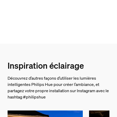
Indice de rendu de couleur (IRC)
≥80
Temp. de couleur
2000-6500 K
Divers
Conçu spécialement pour
Inspiration éclairage
Jardin, Patio
Type
Découvrez d’autres façons d’utiliser les lumières
Appliques murales
intelligentes Philips Hue pour créer l’ambiance, et
Dimensions et poids de l’emballage
partagez votre propre installation sur Instagram avec le
hashtag #philipshue
Code barre produit
8718696176207