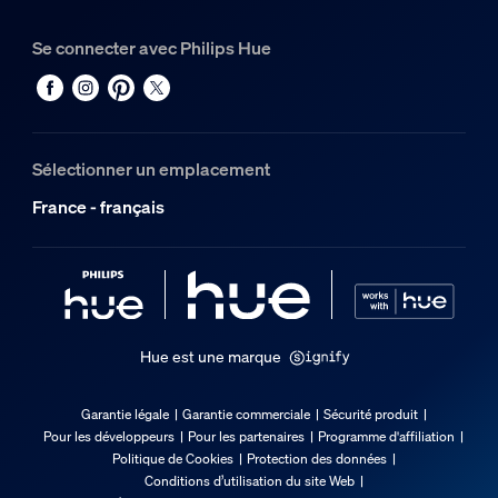
Hauteur totale
240 mm
Se connecter avec Philips Hue
Longueur totale
117 mm
Largeur totale
84 mm
Sélectionner un emplacement
France - français
Entretien
Garantie
2 ans
Spécificités techniques
Hue est une marque
Flux lumineux à 4000 K
Garantie légale
Garantie commerciale
Sécurité produit
1 180
Pour les développeurs
Pour les partenaires
Programme d'affiliation
Politique de Cookies
Protection des données
Couleur de lumière
Conditions d’utilisation du site Web
Lumière colorée et blanche (RGBW)