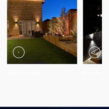
Poids net
1,12 kg
Poids brut
1,29 kg
Hauteur
295 mm
Longueur
105 mm
Largeur
130 mm
Code 12NC
@our_bloor_brooke
@wtw_electric
915005976301
Dimensions et poids du produit
Poids net
1,123 kg