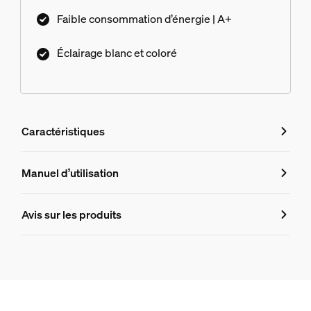
Faible consommation d’énergie | A+
Éclairage blanc et coloré
Caractéristiques
Caractéristiques
Manuel d’utilisation
Numéro de produit (EAN/UPC)
Avis sur les produits
8718696176207
Design et finition
Couleur
Acier inoxydable