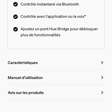
Contrôle instantané via Bluetooth
Contrôle avec l'application ou la voix*
Ajoutez un pont Hue Bridge pour débloquer
plus de fonctionnalités
Caractéristiques
Caractéristiques
Manuel d’utilisation
Numéro de produit (EAN/UPC)
Avis sur les produits
8719514411524
Design et finition