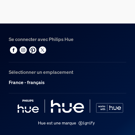
EyeComfort
Non
Dimensions et poids de l’emballage
Code barre produit
Se connecter avec Philips Hue
8719514411524
Poids net
0,87 kg
Poids brut
Sélectionner un emplacement
1,5 kg
France - français
Hauteur
175 mm
Longueur
230 mm
Largeur
Hue est une marque
230 mm