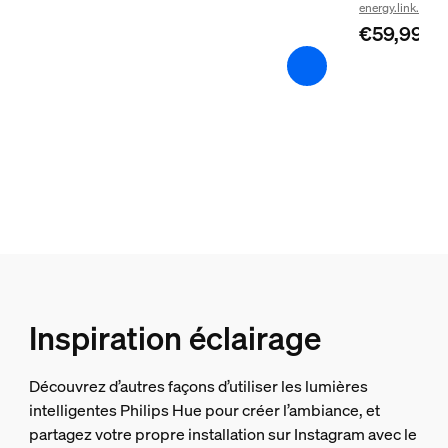
energy.link.label
Oui
€59,99
Gradable avec l'application et la télécommande Hue
Oui
FFP - Frustration Free Pack (pack anti-frustration)
Oui
LED intégrée
Oui
Idéal pour créer des ambiances lumineuses
Oui
Portable
Non
Adaptateur secteur inclus
Inspiration éclairage
Oui
ZigBee Light Link
Découvrez d’autres façons d’utiliser les lumières
Oui
intelligentes Philips Hue pour créer l’ambiance, et
partagez votre propre installation sur Instagram avec le
Type de fiche