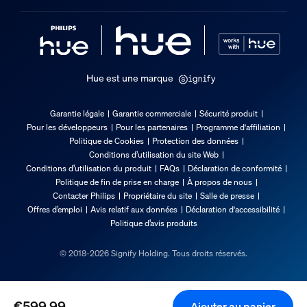
LED intégrée
Oui
Caractéristiques lumineuses
Hue est une marque
Temp. de couleur
2000-6500 K
Garantie légale
Garantie commerciale
Sécurité produit
Pour les développeurs
Pour les partenaires
Programme d'affiliation
Divers
Politique de Cookies
Protection des données
Conditions d’utilisation du site Web
Conditions d’utilisation du produit
FAQs
Déclaration de conformité
Conçu spécialement pour
Politique de fin de prise en charge
À propos de nous
Séjour, Chambre, Salle à manger, Cuisine
Contacter Philips
Propriétaire du site
Salle de presse
Offres d’emploi
Avis relatif aux données
Déclaration d'accessibilité
Type
Politique d’avis produits
Spot
© 2018-2026 Signify Holding. Tous droits réservés.
Dimensions et poids de l’emballage
Code barre produit
€599,99
Ajouter au panier