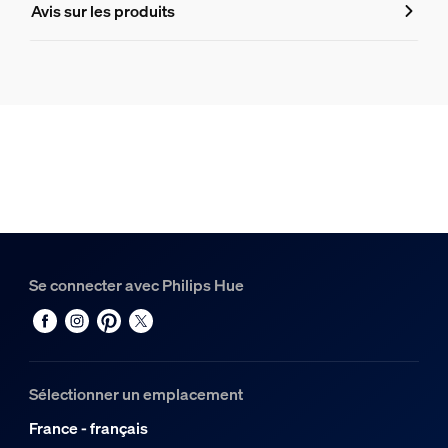
Avis sur les produits
8719514407862
Design et finition
Couleur
Blanc
Matériaux
Synthétique, Métal
Durée de vie
Se connecter avec Philips Hue
Durée de vie nominale
25 000
Options/accessoires inclus
Sélectionner un emplacement
Gradable avec l'application et la télécommande Hue
France - français
Oui