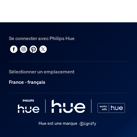
Dimensions et poids de l’emballage
Code barre produit
8719514291515
Se connecter avec Philips Hue
Poids net
0,47 kg
Poids brut
0,94 kg
Sélectionner un emplacement
Hauteur
France - français
14 cm
Longueur
17,6 cm
Largeur
21,9 cm
Hue est une marque
Code 12NC
929002468811