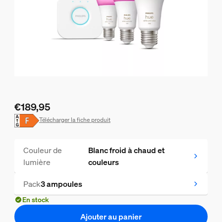
€189,95
Le prix actuel est €189,95
Télécharger la fiche produit
Couleur de
Blanc froid à chaud et
lumière
couleurs
Pack
3 ampoules
En stock
Ajouter au panier