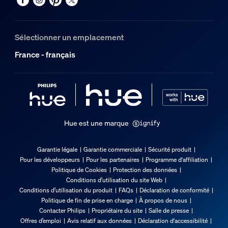
2 ans
Oui
Sélectionner un emplacement
Caractéristiques lumineuses
France - français
Indice de rendu de couleur (IRC)
≥80
Temp. de couleur
2200-6500 K
Hue est une marque
Dimensions et poids de l’emballage
Garantie légale
Garantie commerciale
Sécurité produit
Pour les développeurs
Pour les partenaires
Programme d'affiliation
Code barre produit
Politique de Cookies
Protection des données
8721103103635
Conditions d’utilisation du site Web
Conditions d’utilisation du produit
FAQs
Déclaration de conformité
Poids net
Politique de fin de prise en charge
À propos de nous
0,3 kg
Contacter Philips
Propriétaire du site
Salle de presse
Offres d’emploi
Avis relatif aux données
Déclaration d'accessibilité
Poids brut