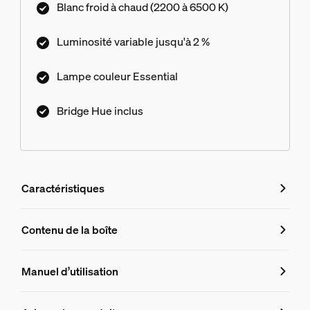
Blanc froid à chaud (2200 à 6500 K)
lumière conçus par nos experts, ou
personnalisez-les ! Connectez-vous au Hue
Luminosité variable jusqu'à 2 %
Bridge inclus pour profiter d’une multitude de
fonctionnalités. Commandez à l'aide de votre
Lampe couleur Essential
voix, de l'application ou de n'importe quel
accessoire connecté.
Bridge Hue inclus
Caractéristiques
Caractéristiques
Contenu de la boîte
Numéro de produit (EAN/UPC)
Manuel d’utilisation
8721103103635
Dimensions de l'ampoule