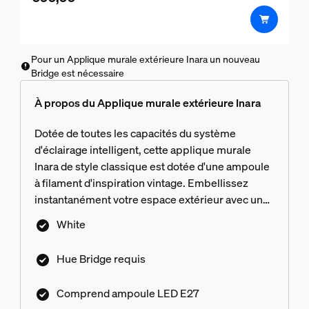
5
étoiles.
Pour un Applique murale extérieure Inara un nouveau
Bridge est nécessaire
À propos du Applique murale extérieure Inara
Dotée de toutes les capacités du système
d'éclairage intelligent, cette applique murale
Inara de style classique est dotée d'une ampoule
à filament d'inspiration vintage. Embellissez
instantanément votre espace extérieur avec une
lumière blanche et chaude diffuse, d'intensité
White
variable.
Hue Bridge requis
Comprend ampoule LED E27