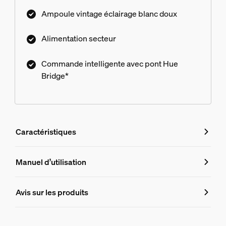
Ampoule vintage éclairage blanc doux
Alimentation secteur
Commande intelligente avec pont Hue
Bridge*
Caractéristiques
Caractéristiques
Manuel d’utilisation
Numéro de produit (EAN/UPC)
Avis sur les produits
8719514388512
Design et finition