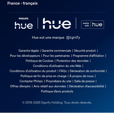
France - français
Poids net
0,99 kg
Poids brut
1,88 kg
Hauteur
Hue est une marque
330 mm
Longueur
Garantie légale
Garantie commerciale
Sécurité produit
270 mm
Pour les développeurs
Pour les partenaires
Programme d'affiliation
Politique de Cookies
Protection des données
Largeur
Conditions d’utilisation du site Web
290 mm
Conditions d’utilisation du produit
FAQs
Déclaration de conformité
Politique de fin de prise en charge
À propos de nous
Code 12NC
Contacter Philips
Propriétaire du site
Salle de presse
929003098901
Offres d’emploi
Avis relatif aux données
Déclaration d'accessibilité
Politique d’avis produits
Dimensions et poids du produit
© 2018-2026 Signify Holding. Tous droits réservés.
Poids net
0,988 kg