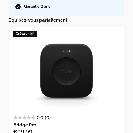
Garantie 2 ans
Équipez-vous parfaitement
Créez un kit
0.0
(0)
0.0
Bridge Pro
sur
€99,99