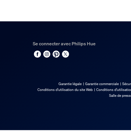
Durée de vie nominale
25 000
Options/accessoires in
Se connecter avec Philips Hue
Intensité réglable
Oui
Gradable avec l'application et la télécomman
Oui
LED intégrée
Garantie légale
Garantie commerciale
Sécur
Non
Conditions d’utilisation du site Web
Conditions d’utilisati
Salle de press
Caractéristiques lumin
Indice de rendu de couleur (IRC)
≥80