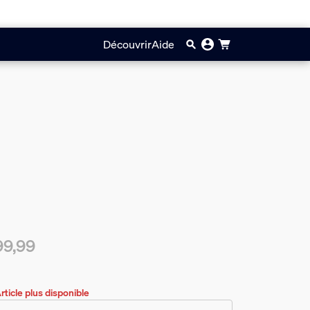
Découvrir
Aide
99,99
prix actuel est €99,99
rticle plus disponible