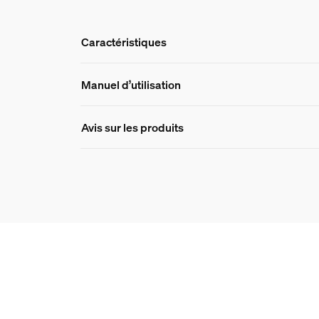
Caractéristiques
Caractéristique
Manuel d’utilisation
Avis sur les produits
Numéro de produit (EAN/UPC)
8718696154465
Design et finition
Couleur
Anthracite
Matériaux
Aluminium
Durée de vie