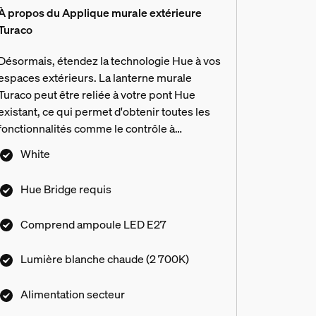
À propos du Applique murale extérieure
Turaco
Désormais, étendez la technologie Hue à vos
espaces extérieurs. La lanterne murale
Turaco peut être reliée à votre pont Hue
existant, ce qui permet d'obtenir toutes les
fonctionnalités comme le contrôle à
distance, le gardiennage et la
White
programmation. Le pont Hue n'est pas
fourni.
Hue Bridge requis
Comprend ampoule LED E27
Lumière blanche chaude (2 700K)
Alimentation secteur