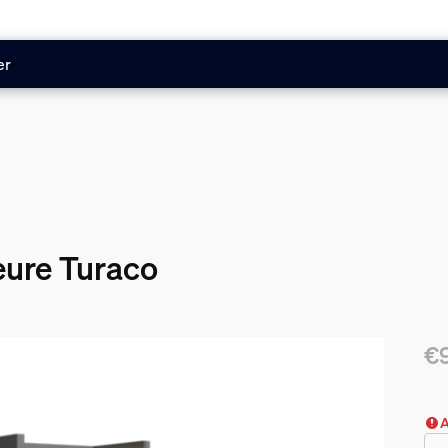
er
eure Turaco
€
Le 
A