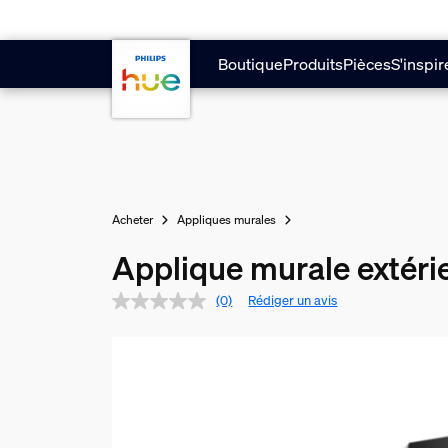
Aller au contenu principal
Boutique
Produits
Pièces
S'inspir
Acheter
Appliques murales
Applique murale extéri
(0)
Rédiger un avis