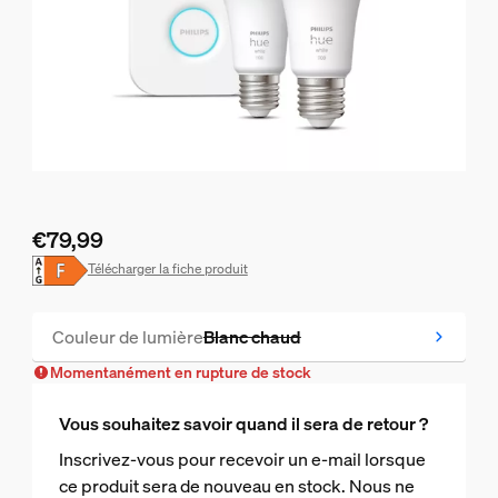
€79,99
Le prix actuel est €79,99
Télécharger la fiche produit
Couleur de lumière
Blanc chaud
Temporairement en rupture de stock
Momentanément en rupture de stock
Vous souhaitez savoir quand il sera de retour ?
Inscrivez-vous pour recevoir un e-mail lorsque
ce produit sera de nouveau en stock. Nous ne