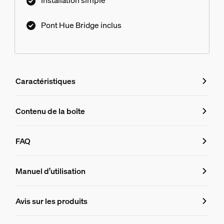
Pont Hue Bridge inclus
Caractéristiques
Caractéristiques
Contenu de la boîte
Numéro de produit (EAN/UPC)
FAQ
8719514289116
FAQ
Dimensions de l'ampoule
Manuel d’utilisation
Dimensions (LxHxP)
Avis sur les produits
Puis-je contrôler mon kit de démarrage 
61x110