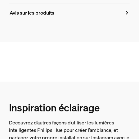
Design et finition
Avis sur les produits
Couleur
Noir
Matériaux
Silicone
Durée de vie
Durée de vie nominale
25 000
Environnement
Inspiration éclairage
Humidité fonctionnement
Découvrez d’autres façons d’utiliser les lumières
5 %<H<95 % (sans condensation)
intelligentes Philips Hue pour créer l’ambiance, et
Température de fonctionnement
partagez votre propre installation sur Instagram avec le