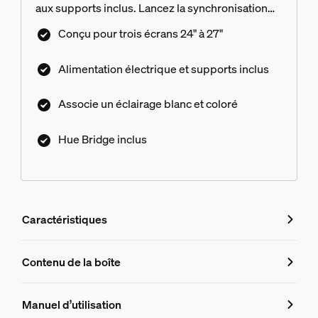
aux supports inclus. Lancez la synchronisation
avec l'application de bureau Hue Sync pour voir
Conçu pour trois écrans 24" à 27"
l'action sur votre écran se refléter dans la
lumière. Hue Bridge inclus.
Alimentation électrique et supports inclus
Associe un éclairage blanc et coloré
Hue Bridge inclus
Caractéristiques
Caractéristiques
Contenu de la boîte
Numéro de produit (EAN/UPC)
Manuel d’utilisation
8719514434677