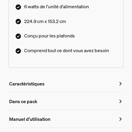
6 watts de l'unité d'alimentation
224.9 cm x 153.2 cm
Conçu pour les plafonds
Comprend tout ce dont vous avez besoin
Caractéristiques
Caractéristiques
Dans ce pack
Numéro de produit (EAN/UPC)
Manuel d’utilisation
8719514872295