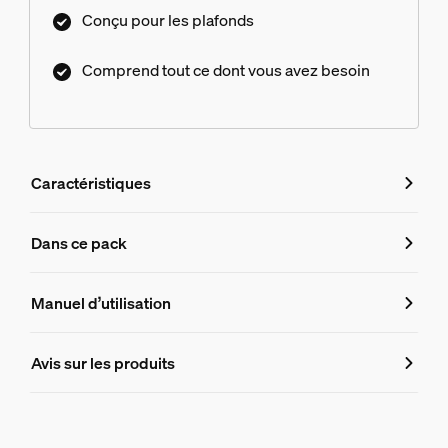
Conçu pour les plafonds
Comprend tout ce dont vous avez besoin
Caractéristiques
Caractéristiques
Dans ce pack
Numéro de produit (EAN/UPC)
Manuel d’utilisation
8719514872745
Informations produit
Avis sur les produits
Hue Bloc d'alimentation plafond 100 W 2 points Perifo
1