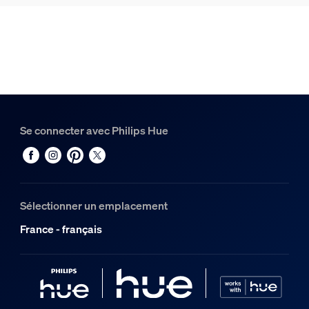
Hue Rail Perifo 1,5 m
1
Hue White and Color Ambiance Tube lumineux gradient co
1
Hue Connecteur droit Perifo
1
Se connecter avec Philips Hue
Sélectionner un emplacement
France - français