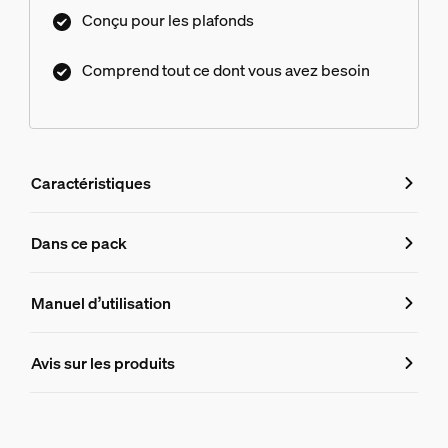
Conçu pour les plafonds
Comprend tout ce dont vous avez besoin
Caractéristiques
Caractéristiques
Dans ce pack
Numéro de produit (EAN/UPC)
Manuel d’utilisation
8719514872813
Informations produit
Avis sur les produits
Hue Bloc d'alimentation plafond Perifo 100 W 1 point
1