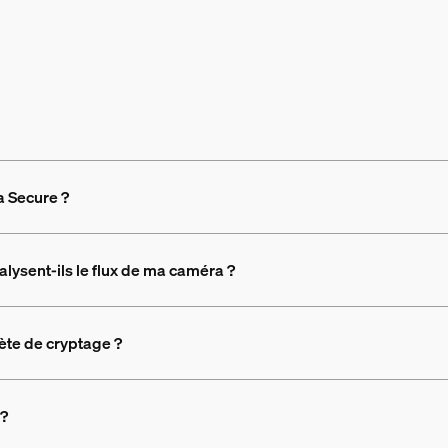
a Secure ?
lysent-ils le flux de ma caméra ?
rète de cryptage ?
 ?