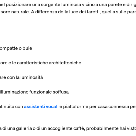
el posizionare una sorgente luminosa vicino a una parete e diriger
sore naturale. A differenza della luce dei faretti, quella sulle pa
compatte o buie
ore e le caratteristiche architettoniche
re con la luminosità
'illuminazione funzionale soffusa
ntinuità con
assistenti vocali
e
piattaforme per casa connessa
per
 di una galleria o di un accogliente caffè, probabilmente hai visto