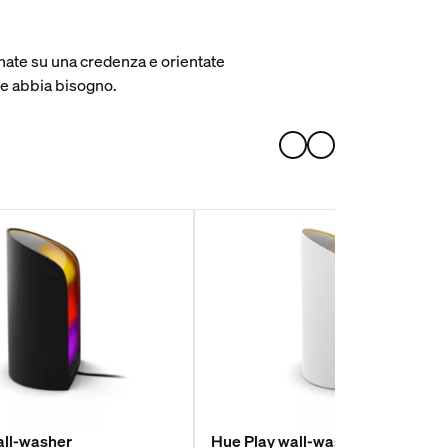
ate su una credenza e orientate
 ne abbia bisogno.
all-washer
Hue Play wall-washer