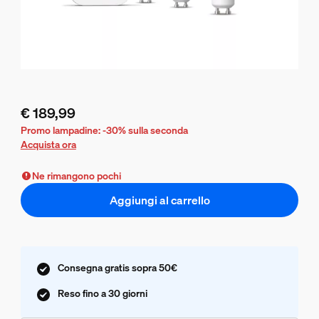
€ 189,99
Il prezzo attuale è € 189,99
Promo lampadine: -30% sulla seconda
Acquista ora
Ne rimangono pochi
Aggiungi al carrello
Consegna gratis sopra 50€
Reso fino a 30 giorni