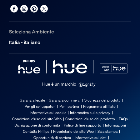
Sintetico
Durata
Seleziona Ambiente
Numero di cicli di accensione e spegnimento
Italia - italiano
50.000
Durata nominale
25.000
Informazioni ambientali
Hue è un marchio
Umidità operativa
5%<H<95% (non condensante)
Garanzia legale
Garanzia commerci
Sicurezza dei prodotti
Per gli sviluppatori
Per i partner
Programma affiliato
Temperatura operativa
Informativa sui cookie
Informativa sulla privacy
Da -20 °C a 45 °C
Condizioni d'uso del sito Web
Condizioni d'uso del prodotto
FAQs
Dichiarazione di conformità
Policy di fine supporto
Informazioni
Funzionalità aggiuntiva/accessorio inc
Contatta Philips
Proprietario del sito Web
Sala stampa
Opportunità di carriera
Informativa sui dati