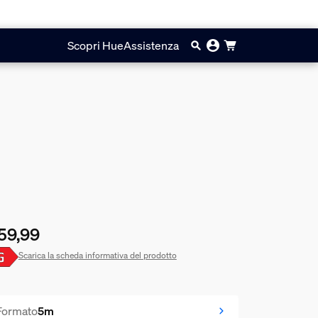
Scopri Hue
Assistenza
59,99
prezzo attuale è € 59,99
Scarica la scheda informativa del prodotto
Formato
5m