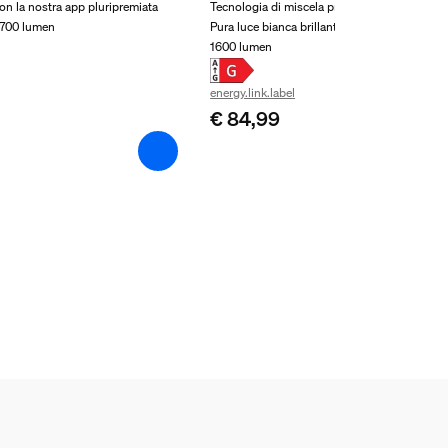
con la nostra app pluripremiata
Tecnologia di miscela precisa dei colori Ch
.700 lumen
Pura luce bianca brillante
1600 lumen
energy.link.label
€ 84,99