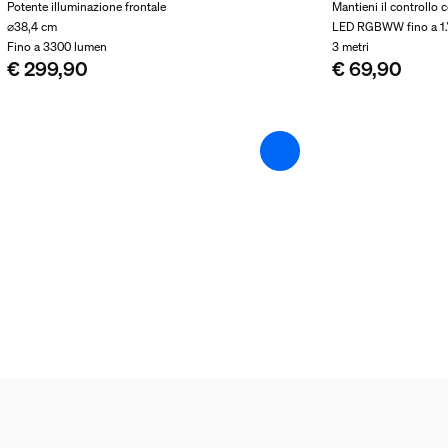
Potente illuminazione frontale
Mantieni il controllo 
⌀38,4 cm
LED RGBWW fino a 1
Fino a 3300 lumen
3 metri
€ 299,90
€ 69,90
trip