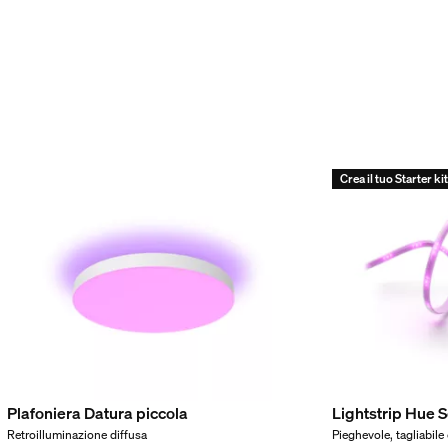
i
Crea il tuo Starter ki
/accessorio incluso
Plafoniera Datura piccola
Lightstrip Hue S
Retroilluminazione diffusa
Pieghevole, tagliabile