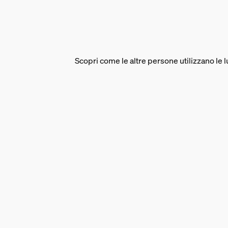
Varie
Tipo
Scopri come le altre persone utilizzano le 
Strisce luminose
Dimensioni e peso dell
EAN/UPC - Prodotto
8721103096388
Peso netto
0,22 kg
Peso lordo
0,39 kg
Altezza
186,5 mm