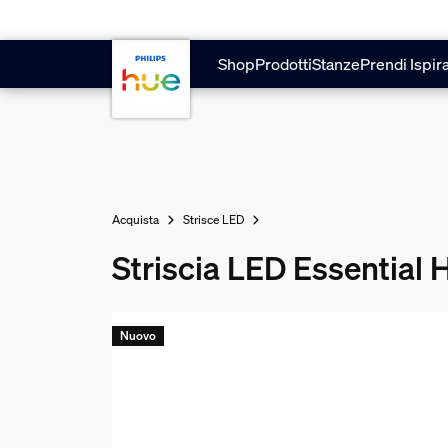
Vai al contenuto principale
Shop
Prodotti
Stanze
Prendi Ispir
Acquista
Strisce LED
Striscia LED Essential 
Nuovo