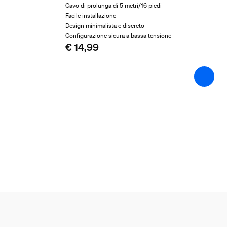
Cavo di prolunga di 5 metri/16 piedi
Sì
Facile installazione
Design minimalista e discreto
Caratteristiche luce
Configurazione sicura a bassa tensione
€ 14,99
Indice di resa cromatica (CRI)
-
Strisce luminose/Lights
Accorciabile
Sì
Estensibilità
No
Tensione in ingresso
220V-240V
Lunghezza
5.000 mm