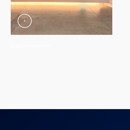
@grovewoodjoinery
ezione