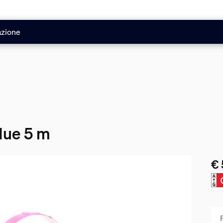
azione
Hue 5 m
€ 
Il 