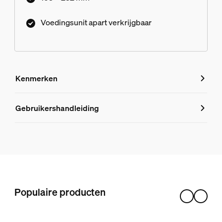
Voedingsunit apart verkrijgbaar
Kenmerken
Kenmerken
Gebruikershandleiding
Productnummer (EAN/UPC)
8718696167991
Design en afwerking
Kleur
Populaire producten
Zwart
Materiaal