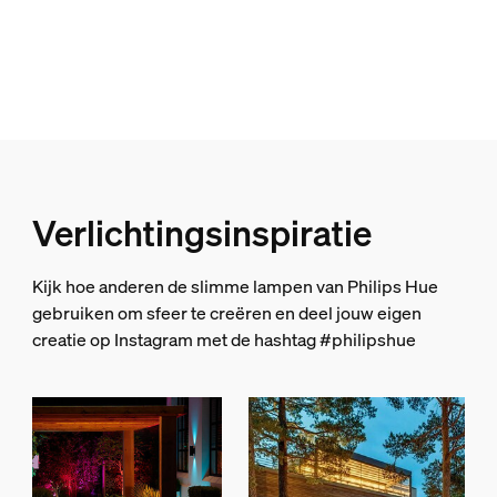
Kleurweergave-index (CRI)
≥80
Kleurtemperatuur
2000-6500 K
Diversen
Speciaal ontworpen voor
Verlichtingsinspiratie
Tuin, Terras
Type
Kijk hoe anderen de slimme lampen van Philips Hue
Sokkellamp
gebruiken om sfeer te creëren en deel jouw eigen
creatie op Instagram met de hashtag #philipshue
Afmetingen en gewicht verpakking
EAN/UPC - product
8718696167991
Nettogewicht
0,74 kg