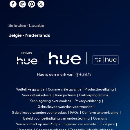
500
Totale hoogte
252 mm
Selecteer Locatie
Totale lengte
104 mm
België - Nederlands
Totale breedte
104 mm
Service
Hue is een merk van
Garantie
2 jaar
Wettelijke garantie
Commerciële garantie
Productbeveiliging
Voor ontwikkelaars
Voor partners
Partnerprogramma
Technische specificaties
Kennisgeving over cookies
Privacyverklaring
Gebruiksvoorwaarden voor website
Gebruiksvoorwaarden voor product
FAQs
Conformiteitsverklaring
Lichtsterkte in lumen bij 4000 K
Beleid voor beëindiging van ondersteuning
Over ons
590
Neem contact op met Philips
Eigenaar van website
In de pers
Lichtkleur
Vacatures
Gegevensverklaring
Toegankelijkheidsverklaring