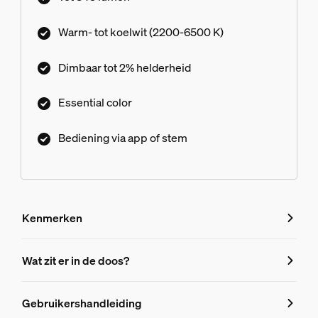
vol lichtscènes ontworpen door onze experts - of
maak je eigen scène! Compatibel met alle
Warm- tot koelwit (2200-6500 K)
producten van Philips Hue.
Dimbaar tot 2% helderheid
Essential color
Bediening via app of stem
Kenmerken
Kenmerken
Wat zit er in de doos?
Productnummer (EAN/UPC)
Gebruikershandleiding
8721103055330