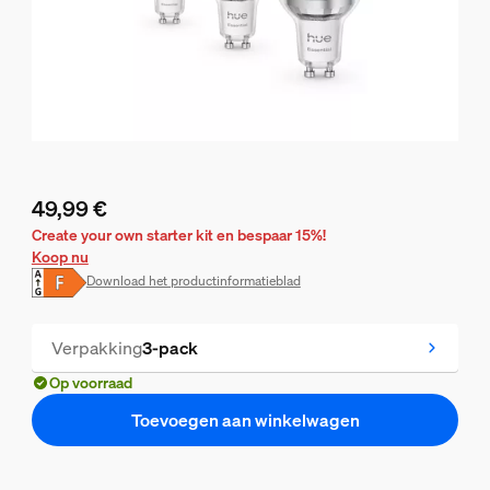
49,99 €
De huidige prijs is 49,99 €
Create your own starter kit en bespaar 15%!
Koop nu
Download het productinformatieblad
Verpakking
3-pack
Op voorraad
Toevoegen aan winkelwagen