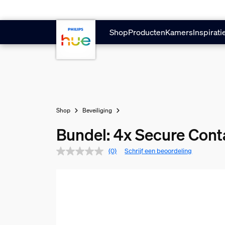
Doorgaan naar inhoud
Shop
Producten
Kamers
Inspirati
Shop
Beveiliging
Bundel: 4x Secure Cont
(0)
Schrijf een beoordeling