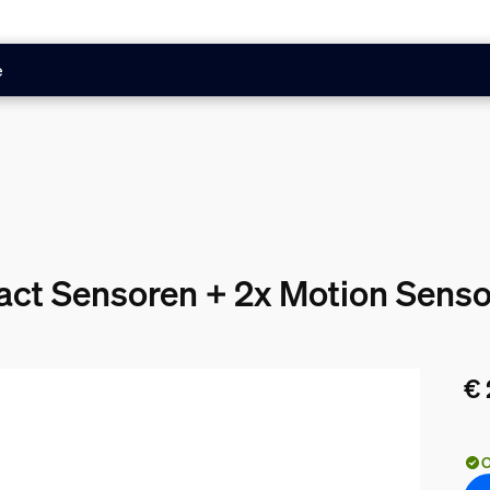
e
act Sensoren + 2x Motion Sens
€ 
De 
O