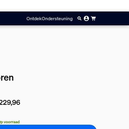
Ontdek
Ondersteuning
oren
229,96
huidige prijs is € 229,96
p voorraad