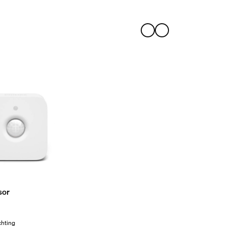
sor
chting