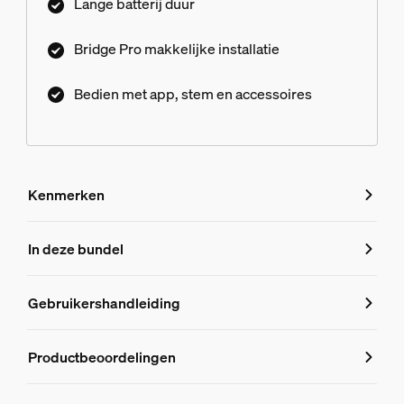
Lange batterij duur
Bridge Pro makkelijke installatie
Bedien met app, stem en accessoires
Kenmerken
Kenmerken
In deze bundel
Productnummer (EAN/UPC)
Gebruikershandleiding
8719514875975
Productinformatie
Productbeoordelingen
Hue Secure Contact sensor