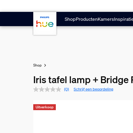
Doorgaan naar inhoud
Shop
Producten
Kamers
Inspirati
Shop
Iris tafel lamp + Bridge
(0)
Schrijf een beoordeling
Uitverkoop