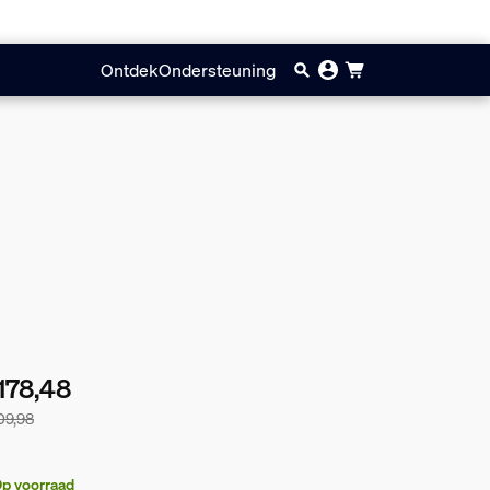
Ontdek
Ondersteuning
178,48
09,98
bundelprijs is € 178,48, de prijs van de losse producten in deze
p voorraad