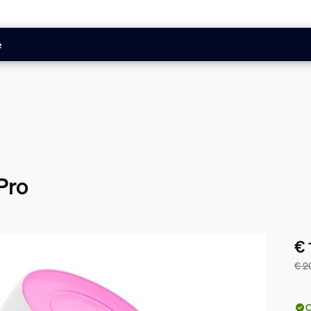
e
 Pro
€ 
€ 2
De 
O