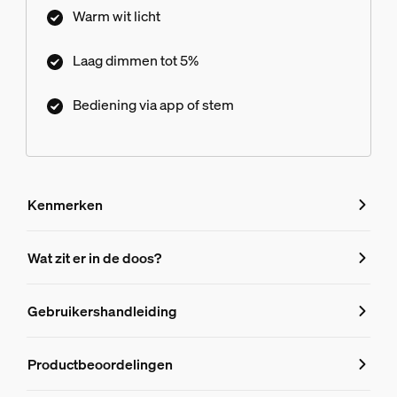
met behulp van de Hue app.
Warm wit licht
Laag dimmen tot 5%
Bediening via app of stem
Kenmerken
Kenmerken
Wat zit er in de doos?
Productnummer (EAN/UPC)
Gebruikershandleiding
8721103095725
Duurzaamheid
Productbeoordelingen