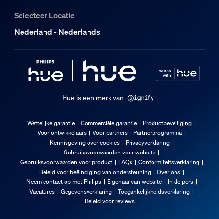
173 mm
Selecteer Locatie
Lengte
146,5 mm
Nederland - Nederlands
Breedte
139,5 mm
Materiaalnummer (12NC)
929003856006
Hue is een merk van
Verpakkingsinformatie
Wettelijke garantie
Commerciële garantie
Productbeveiliging
EAN
Voor ontwikkelaars
Voor partners
Partnerprogramma
Kennisgeving over cookies
Privacyverklaring
8721103095725
Gebruiksvoorwaarden voor website
Opgenomen vermogen
Gebruiksvoorwaarden voor product
FAQs
Conformiteitsverklaring
Beleid voor beëindiging van ondersteuning
Over ons
Neem contact op met Philips
Eigenaar van website
In de pers
Energieverbruik in stand-by
Vacatures
Gegevensverklaring
Toegankelijkheidsverklaring
Beleid voor reviews
0,1 W
Energieverbruik