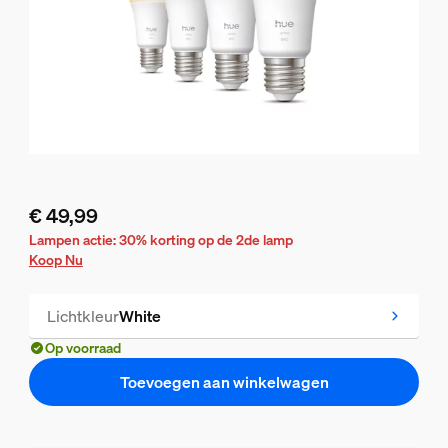
€ 49,99
De huidige prijs is € 49,99
Lampen actie: 30% korting op de 2de lamp
Koop Nu
Lichtkleur
White
Op voorraad
Toevoegen aan winkelwagen